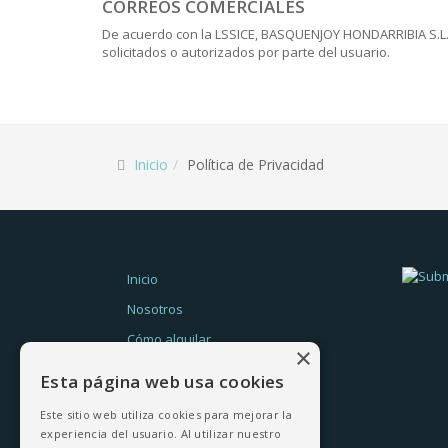
CORREOS COMERCIALES
De acuerdo con la LSSICE, BASQUENJOY HONDARRIBIA S.L. 
solicitados o autorizados por parte del usuario.
Inicio
Política de Privacidad
Inicio
Nosotros
Cómo alquilar
×
Hondarribia
Esta página web usa cookies
Propietarios
Este sitio web utiliza cookies para mejorar la
Contacto
experiencia del usuario. Al utilizar nuestro