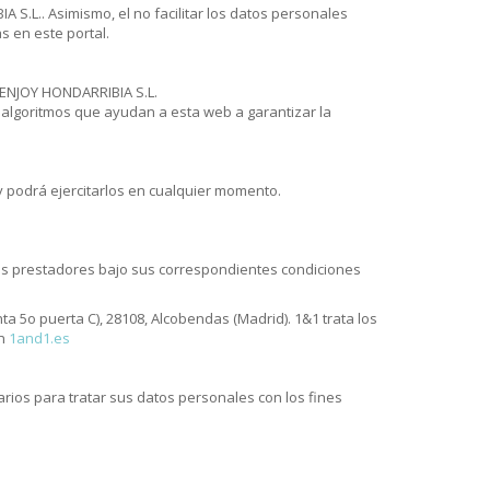
 S.L.. Asimismo, el no facilitar los datos personales
s en este portal.
UENJOY HONDARRIBIA S.L.
y algoritmos que ayudan a esta web a garantizar la
 podrá ejercitarlos en cualquier momento.
tes prestadores bajo sus correspondientes condiciones
anta 5o puerta C), 28108, Alcobendas (Madrid). 1&1 trata los
en
1and1.es
rios para tratar sus datos personales con los fines