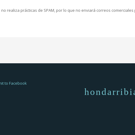
no realiza prácticas de SPAM, por lo que no enviará correos comerciales 
hondarribi