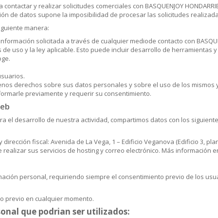
ra contactar y realizar solicitudes comerciales con BASQUENJOY HONDARRIBIA
ción de datos supone la imposibilidad de procesar las solicitudes realizada
siguiente manera:
a información solicitada a través de cualquier mediode contacto con BASQ
 de uso y la ley aplicable. Esto puede incluir desarrollo de herramientas 
oge.
usuarios.
enos derechos sobre sus datos personales y sobre el uso de los mismos y
formarle previamente y requerir su consentimiento.
web
ra el desarrollo de nuestra actividad, compartimos datos con los siguien
y dirección fiscal: Avenida de La Vega, 1 – Edificio Veganova (Edificio 3, pl
e realizar sus servicios de hosting y correo electrónico. Más información 
mación personal, requiriendo siempre el consentimiento previo de los usua
to previo en cualquier momento.
nal que podrian ser utilizados: