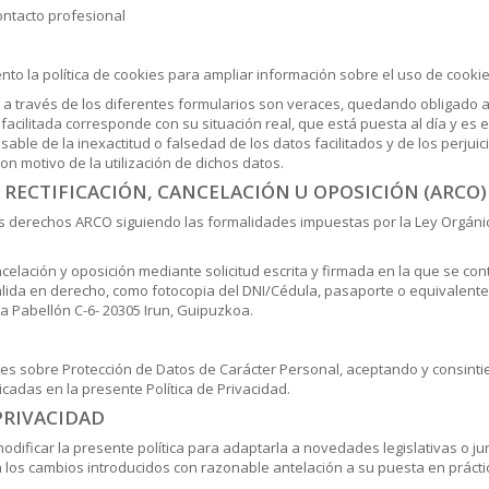
ontacto profesional
to la política de cookies para ampliar información sobre el uso de cooki
os a través de los diferentes formularios son veraces, quedando obligado 
 facilitada corresponde con su situación real, que está puesta al día y es
able de la inexactitud o falsedad de los datos facilitados y de los perju
on motivo de la utilización de dichos datos.
, RECTIFICACIÓN, CANCELACIÓN U OPOSICIÓN (ARCO)
sus derechos ARCO siguiendo las formalidades impuestas por la Ley Orgáni
ncelación y oposición mediante solicitud escrita y firmada en la que se co
lida en derecho, como fotocopia del DNI/Cédula, pasaporte o equivalente, y 
a Pabellón C-6- 20305 Irun, Guipuzkoa
.
nes sobre Protección de Datos de Carácter Personal, aceptando y consinti
cadas en la presente Política de Privacidad.
PRIVACIDAD
ficar la presente política para adaptarla a novedades legislativas o juri
 los cambios introducidos con razonable antelación a su puesta en prácti