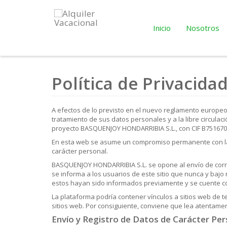
Inicio
Nosotros
Política de Privacida
A efectos de lo previsto en el nuevo reglamento europeo d
tratamiento de sus datos personales y a la libre circul
proyecto BASQUENJOY HONDARRIBIA S.L., con CIF B75167056
En esta web se asume un compromiso permanente con la pr
carácter personal.
BASQUENJOY HONDARRIBIA S.L. se opone al envío de correo
se informa a los usuarios de este sitio que nunca y baj
estos hayan sido informados previamente y se cuente co
La plataforma podría contener vínculos a sitios web de t
sitios web. Por consiguiente, conviene que lea atentamen
Envío y Registro de Datos de Carácter Per