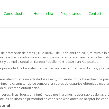
Cómo alquilar
Hondarribia
Propietarios
Contacto
d
e protección de datos (UE) 2016/679 de 27 de abril de 2016, relativo a la 
ación de estos, se informa al usuario de manera clara y transparente los 
 y domicilio social en Europa Pabellón C-6- 20305 Irun, Guipuzkoa
ivacidad de los datos de sus suscriptores, contactos y clientes, y se gar
s electrónicos no solicitados (spam), poniendo todos los esfuerzos para
o ninguna circunstancia se compartirán datos de usuarios obtenidos median
n su expresa autorización.
erceros. Si así fuera, en ningún caso nos haremos responsables de las prá
te las políticas de privacidad de cada sitio web antes de aceptar las cond
sonal