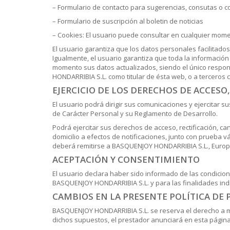
– Formulario de contacto para sugerencias, consutas o c
– Formulario de suscripción al boletin de noticias
– Cookies: El usuario puede consultar en cualquier momen
El usuario garantiza que los datos personales facilitad
Igualmente, el usuario garantiza que toda la información
momento sus datos actualizados, siendo el único respons
HONDARRIBIA S.L. como titular de ésta web, o a terceros c
EJERCICIO DE LOS DERECHOS DE ACCESO
El usuario podrá dirigir sus comunicaciones y ejercitar 
de Carácter Personal y su Reglamento de Desarrollo.
Podrá ejercitar sus derechos de acceso, rectificación, ca
domicilio a efectos de notificaciones, junto con prueba vá
deberá remitirse a BASQUENJOY HONDARRIBIA S.L.,
Europ
ACEPTACIÓN Y CONSENTIMIENTO
El usuario declara haber sido informado de las condicio
BASQUENJOY HONDARRIBIA S.L. y para las finalidades indi
CAMBIOS EN LA PRESENTE POLÍTICA DE 
BASQUENJOY HONDARRIBIA S.L. se reserva el derecho a modi
dichos supuestos, el prestador anunciará en esta página