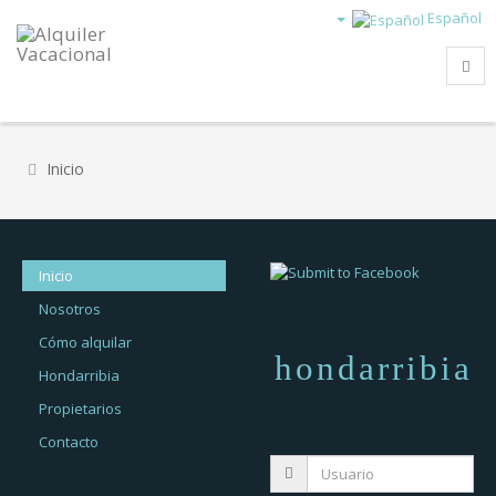
Español
Inicio
Inicio
Nosotros
Cómo alquilar
hondarribia
Hondarribia
Propietarios
Contacto