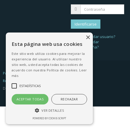
×
¿Recordar usuario?
¿Recordar
Esta página web usa cookies
contraseña?
Este sitio web utiliza cookies para mejorar la
experiencia del usuario. Al utilizar nuestro
sitio web, usted acepta todas las cookies de
acuerdo con nuestra Política de cookies.
Leer
Política de Privacidad
|
Política de Cookies
más
Resolución de litigios en línea
ESTADÍSTICAS
Desarrollo web -
Creactiva
ACEPTAR TODAS
RECHAZAR
VER DETALLES
POWERED BY COOKIE-SCRIPT