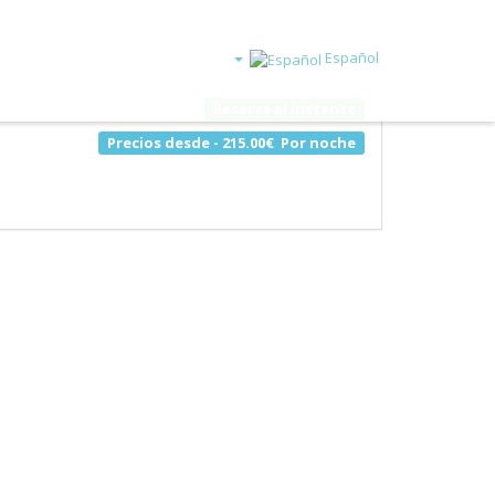
Español
Reserva al instante
Precios desde -
215.00€
Por noche
Agosto
2026
Lu
Ma
Mi
Ju
Vi
Sá
Do
1
2
3
4
5
6
7
8
9