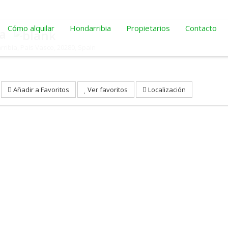
Cómo alquilar
Hondarribia
Propietarios
Contacto
ia
rribia
,
Pais Vasco
,
20280
,
Spain
Añadir a Favoritos
Ver favoritos
Localización